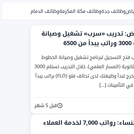
ياض
وظائف جدة
وظائف مكة المكرمة
وظائف الدمام
اض: تدريب «سرب» تشغيل وصيانة
6
فتح التسجيل لبرنامج تشغيل وصيانة الخطوط
الحديدية في الرياض للرجال والنساء من خريجي الثانوية (المسار العلمي). خلال التدريب تستلم 3000
ريال مكافأة شهرية لمدة سنتين ونصف، وبعد التخرج تبدأ وظيفتك لدى تحالف فلو (FLO) براتب يبدأ
قبل 5 شهر
التقديم على وظائف مترو الرياض للنساء: رواتب 7,000 لخدمة العملاء