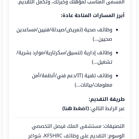
المسمى المناسب لمؤهلك وخبرتك، وتكمل التقديم.
أبرز المسارات المتاحة عادة:
وظائف صحية (تمريض/صيدلة/فنيين/مساعدين
صحيين…)
وظائف إدارية (تنسيق/سكرتارية/موارد بشرية/
تشغيل…)
وظائف تقنية (IT/دعم فني/أنظمة/أمن
معلومات/بيانات…)
طريقة التقديم:
عبر الرابط التالي:
(
اضغط هنا
)
التصنيفات:
مستشفى الملك فيصل التخصصي
الوسوم:
التقديم على وظائف KFSHRC
،
شواغر