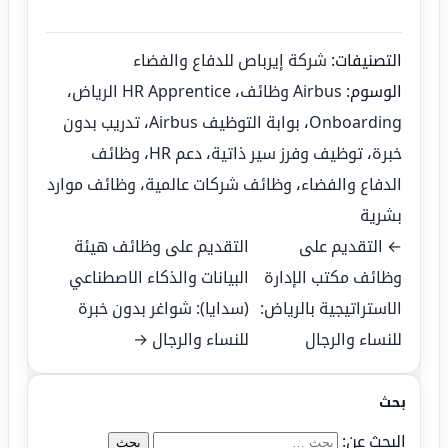
التصنيفات:
شركة إيرباص للدفاع والفضاء
الوسوم:
Airbus وظائف
،
HR Apprentice الرياض
،
Onboarding
،
بوابة التوظيف Airbus
،
تدريب بدون
خبرة
،
توظيف وفرز سير ذاتية
،
دعم HR
،
وظائف
الدفاع والفضاء
،
وظائف شركات عالمية
،
وظائف موارد
بشرية
← التقديم على
التقديم على وظائف هيئة
وظائف مكتب الإدارة
البيانات والذكاء الاصطناعي
الاستراتيجية بالرياض:
(سدايا): شواغر بدون خبرة
للنساء والرجال
للنساء والرجال →
بحث
البحث عن: