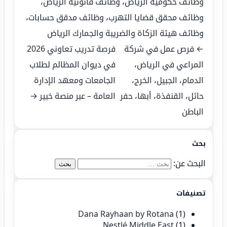
وظائف حكومية الرياض
،
وظائف قانونية الرياض
،
وظائف محقق قضايا التهرب
،
وظائف مدقق حسابات
،
وظائف هيئة الزكاة والضريبة والجمارك الرياض
← فرص عمل في شركة
فرصة تدريب تعاوني 2026
المراعي في الرياض،
في ديوان المظالم لطلاب
الدمام، الجبيل، الخرج،
الجامعات ومعهد الإدارة
حائل، القنفذة، أبها، حفر
العامة – عبر منصة خبير →
الباطن
بحث
البحث عن:
تصنيفات
Dana Rayhaan by Rotana
(1)
Nestlé Middle East
(1)