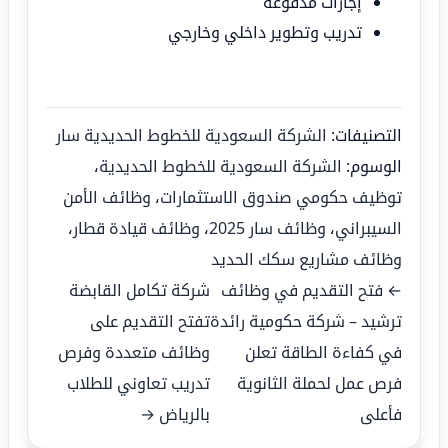
إجازات مدفوعة
تدريب وتطوير داخلي وخارجي
التصنيفات:
الشركة السعودية للخطوط الحديدية سار
الوسوم:
الشركة السعودية للخطوط الحديدية
،
توظيف حكومي صندوق الاستثمارات
،
وظائف الأمن
السيبراني
،
وظائف سار 2025
،
وظائف قيادة قطار
،
وظائف مشاريع سكك الحديد
← فتح التقديم في وظائف
شركة تكامل القابضة
ترشيد – شركة حكومية رائدة
تفتح التقديم على
في كفاءة الطاقة تعلن
وظائف متعددة وفرص
فرص عمل لحملة الثانوية
تدريب تعاوني للطلاب
فأعلى
بالرياض →