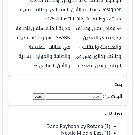
الوسوم:
وظائف STC بالرياض
،
وظائف UX/UI
Designer
،
وظائف الأمن السيبراني
،
وظائف تقنية
حديثة.
،
وظائف شركات الاتصالات 2025
← معادن تعلن وظائف
مدينة الملك سلمان للطاقة
جديدة في التعدين
SPARK توفر وظائف جديدة
والهندسة والتقنية –
في مجالات الهندسة
وظائف بكالوريوس في
والطاقة والموارد البشرية
الرياض ومدن متعددة
والأمن الصناعي →
بحث
البحث عن:
تصنيفات
Dana Rayhaan by Rotana
(1)
Nestlé Middle East
(1)