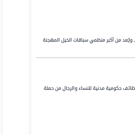
دي يعتبر من أعرق المؤسسات الحكومية التي تأسست عام 1385هـ ويُعد من أكبر منظمي سباقات الخيل المهجنة
ائف حكومية مدنية للنساء والرجال من حملة