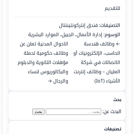
للتقديم
التصنيفات:
فندق إنتركونتيننتال
الوسوم:
إدارة الأعمال
،
الجبيل
،
الموارد البشرية
← وظائف هندسة
الاحوال المدنية تعلن عن
الحاسب، الإلكترونيات أو
وظائف حكومية لحملة
الاتصالات في شركة
مؤهلات الثانوية والدبلوم
العليان – وظائف إنترنت
والبكالوريوس لنساء
الأشياء (IoT)
والرجال →
بحث
البحث عن:
تصنيفات