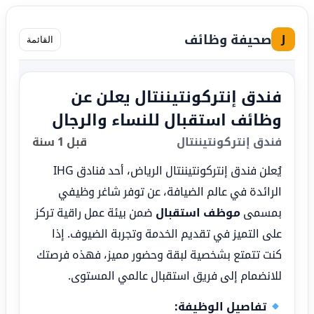
صحيفة وظائف
J
القائمة
فندق إنتركونتيننتال يعلن عن
وظائف استقبال للنساء والرجال
فندق إنتركونتيننتال
قبل 1 سنة
يُعلن فندق إنتركونتيننتال الرياض، أحد فنادق IHG
الرائدة في عالم الضيافة، عن توفر شاغر وظيفي
بمسمى
موظف استقبال
ضمن بيئة عمل راقية تركز
على التميز في تقديم الخدمة وتجربة الضيوف. إذا
كنت تتمتع بشخصية لبقة وحضور مميز، فهذه فرصتك
للانضمام إلى فريق استقبال عالمي المستوى.
تفاصيل الوظيفة: