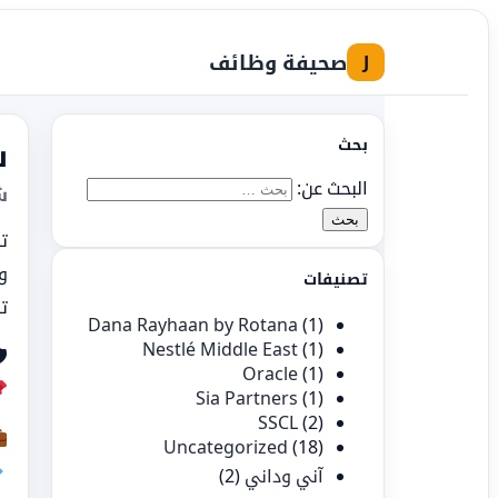
صحيفة وظائف
J
بحث
ي
البحث عن:
ة
ث
ة
تصنيفات
ن!
Dana Rayhaan by Rotana
(1)
Nestlé Middle East
(1)

Oracle
(1)
Sia Partners
(1)
SSCL
(2)
Uncategorized
(18)
(2)
آني وداني