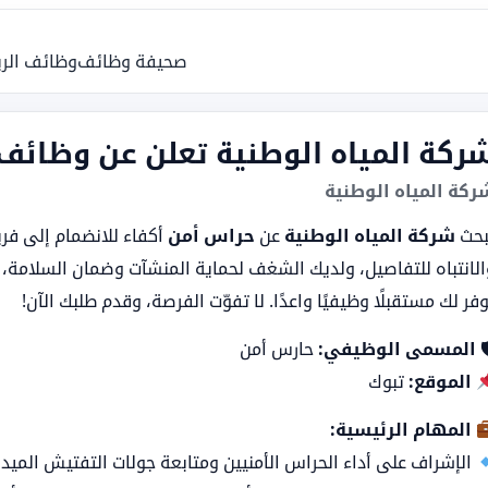
ئف الرياض
صحيفة وظائف
علن عن وظائف حراس امن توظيف فور
شركة المياه الوطني
انضمام إلى فريقها في
حراس أمن
عن
شركة المياه الوطنية
تبح
منشآت وضمان السلامة، فهذه فرصتك للانضمام إلى بيئة عمل احترافي
توفر لك مستقبلًا وظيفيًا واعدًا. لا تفوّت الفرصة، وقدم طلبك الآ
حارس أمن
المسمى الوظيفي:

تبوك
الموقع:
المهام الرئيسية:
راف على أداء الحراس الأمنيين ومتابعة جولات التفتيش الميدانية.