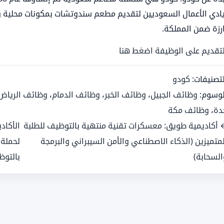
يادي الأعمال السعوديين لتقديم مطعم سندوتشات بمكونات محلية وب
ارزة ضمن المملكة.
لتقديم على الوظيفة اضغط هنا
لتصنيفات:
كودو
لوسوم:
وظائف الجبيل
،
وظائف الخبر
،
وظائف الدمام
،
وظائف الرياض
دة
،
وظائف مكة
 أكاديمية طويق: معسكرات تقنية منتهية بالتوظيف للطلبة
الأكاد
لمتميزين (الذكاء الاصطناعي والأمن السيبراني والبرمجة
لحملة 
السحابة)
بالتو