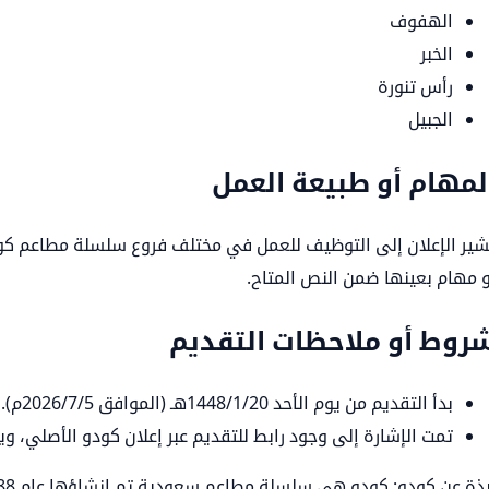
الهفوف
الخبر
رأس تنورة
الجبيل
لمهام أو طبيعة العمل
شير الإعلان إلى التوظيف للعمل في مختلف فروع سلسلة مطاعم ك
و مهام بعينها ضمن النص المتاح.
روط أو ملاحظات التقديم
بدأ التقديم من يوم الأحد 1448/1/20هـ (الموافق 2026/7/5م).
تمت الإشارة إلى وجود رابط للتقديم عبر إعلان كودو الأصلي، ويب