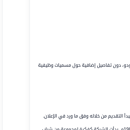
ودو، دون تفاصيل إضافية حول مسميات وظيفية
دأ التقديم من خلاله وفق ما ورد في الإعلان.
نبذة عن كودو: كودو هي سلسلة مطاعم سعودية تم إنشاؤها عام 1988م. بدأت الشركة كفكرة لمجموعة من شباب