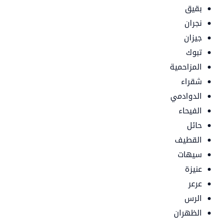
بقيق
نجران
جيزان
تبوك
المزاحمية
شقراء
الدوادمي
الفيحاء
حائل
القطيف
سيهات
عنيزة
عرعر
الرس
الظهران